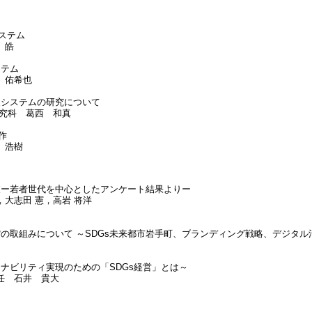
ステム
 皓
ステム
 佑希也
システムの研究について
究科 葛西 和真
作
 浩樹
ー若者世代を中心としたアンケート結果よりー
志田 憲，高岩 将洋
の取組みについて ～SDGs未来都市岩手町、ブランディング戦略、デジタル
ナビリティ実現のための「SDGs経営」とは～
 石井 貴大