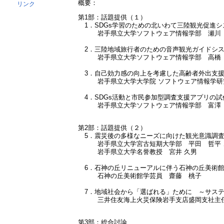
概要：
リンク
第1部：話題提供（１）
1．SDGs学習のための北いわて三陸観光促進シ
岩手県立大学ソフトウェア情報学部 瀬川
2．三陸地域旅行者のための音声観光ガイドシ
岩手県立大学ソフトウェア情報学部 高橋
3．自己効力感の向上を考慮した高齢者外出支援
岩手県立大学大学院 ソフトウェア情報学研
4．SDGs活動と市民参加型調査支援アプリの試
岩手県立大学ソフトウェア情報学部 富澤
第2部：話題提供（２）
5．震災後の多様なニーズに向けた観光意識調査
岩手県立大学宮古短期大学部 平田 哲平，大
岩手県立大学名誉教授 宮井 久男
6．石神の丘リニューアルに伴う石神の丘美術館
石神の丘美術館学芸員 齋藤 桃子
7．地域社会から「選ばれる」ために ～サステ
三井住友海上火災保険岩手支店盛岡支社主任
第3部：総合討論