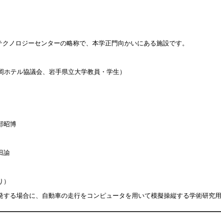
合テクノロジーセンターの略称で、本学正門向かいにある施設です。
盛岡ホテル協議会、岩手県立大学教員・学生）
部昭博
田諭
り）
する場合に、自動車の走行をコンピュータを用いて模擬操縦する学術研究用