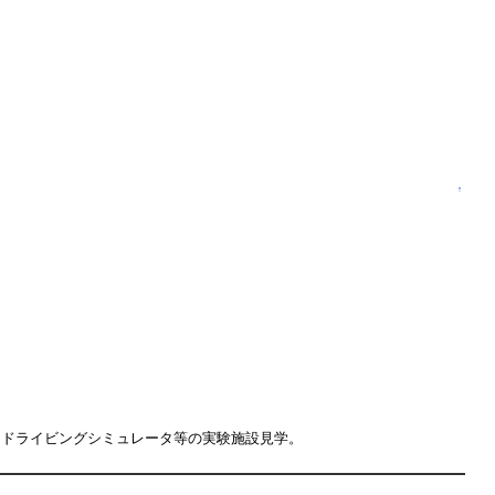
↑
ドライビングシミュレータ等の実験施設見学。