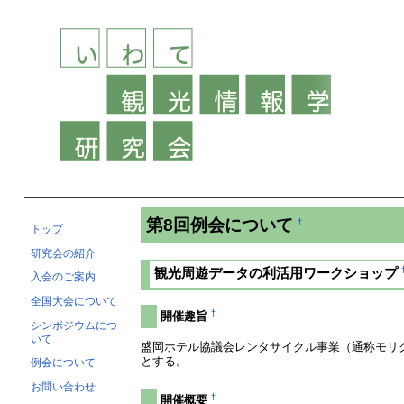
第8回例会について
†
トップ
研究会の紹介
観光周遊データの利活用ワークショップ
入会のご案内
全国大会について
†
開催趣旨
シンポジウムにつ
いて
盛岡ホテル協議会レンタサイクル事業（通称モリ
とする。
例会について
お問い合わせ
†
開催概要