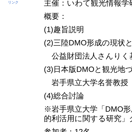
主催：いわて観光情報学
リンク
概要：
(1)趣旨説明
(2)三陸DMO形成の現
公益財団法人さんりく
(3)日本版DMOと観光地
岩手県立大学名誉教授
(4)総合討論
※岩手県立大学「DMO
的利活用に関する研究」
参加者：12名