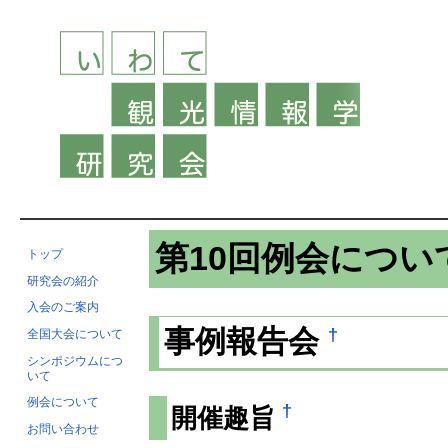
第10回例会につい
トップ
研究会の紹介
入会のご案内
†
事例報告会
全国大会について
シンポジウムにつ
いて
例会について
†
開催趣旨
お問い合わせ